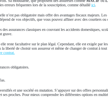
t vols. Sa modularité, que proposent des assureurs comme
MACIF
ou
L
les erreurs fréquentes lors de la souscription, comme détaillé
ici
.
elle n’est pas obligatoire mais offre des avantages fiscaux majeurs. Les 
dépend de vos objectifs, que vous pouvez affiner avec des courtiers ou c
es des assurances classiques en couvrant les accidents domestiques, scola
nt grave.
le reste facultative sur le plan légal. Cependant, elle est exigée par le
 la liberté de choisir son assureur et même de changer de contrat à tout
e contrat.
rances obligatoires.
éas.
iversifiés et une société en mutation. S’appuyer sur des offres personn
 ses proches. Pour mieux comprendre les différentes options en multirisq