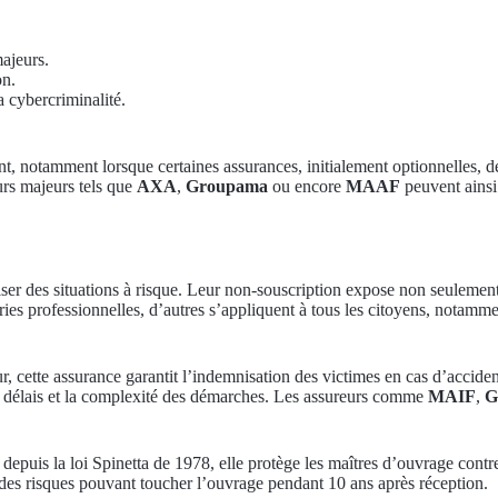
ajeurs.
on.
 cybercriminalité.
illent, notamment lorsque certaines assurances, initialement optionnelles,
urs majeurs tels que
AXA
,
Groupama
ou encore
MAAF
peuvent ainsi
iser des situations à risque. Leur non-souscription expose non seulemen
ries professionnelles, d’autres s’appliquent à tous les citoyens, notam
, cette assurance garantit l’indemnisation des victimes en cas d’accident
s délais et la complexité des démarches. Les assureurs comme
MAIF
,
depuis la loi Spinetta de 1978, elle protège les maîtres d’ouvrage contre
e des risques pouvant toucher l’ouvrage pendant 10 ans après réception.