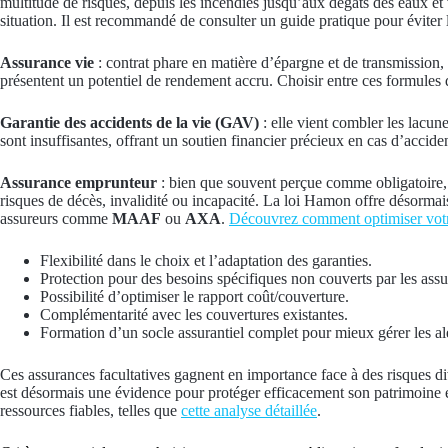
multitude de risques, depuis les incendies jusqu’aux dégâts des eaux e
situation. Il est recommandé de consulter un guide pratique pour éviter 
Assurance vie
: contrat phare en matière d’épargne et de transmission, 
présentent un potentiel de rendement accru. Choisir entre ces formules 
Garantie des accidents de la vie (GAV)
: elle vient combler les lacun
sont insuffisantes, offrant un soutien financier précieux en cas d’accide
Assurance emprunteur
: bien que souvent perçue comme obligatoire, el
risques de décès, invalidité ou incapacité. La loi Hamon offre désormais
assureurs comme
MAAF
ou
AXA
.
Découvrez comment optimiser votr
Flexibilité dans le choix et l’adaptation des garanties.
Protection pour des besoins spécifiques non couverts par les assu
Possibilité d’optimiser le rapport coût/couverture.
Complémentarité avec les couvertures existantes.
Formation d’un socle assurantiel complet pour mieux gérer les al
Ces assurances facultatives gagnent en importance face à des risques d
est désormais une évidence pour protéger efficacement son patrimoine et
ressources fiables, telles que
cette analyse détaillée
.