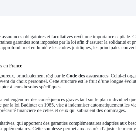
assurances obligatoires et facultatives revêt une importance capitale. C
aines garanties sont imposées par la loi afin d’assurer la solidarité et pr
pprofondi met en lumière les cadres juridiques, les principales couvertur
es en France
goureux, principalement régi par le
Code des assurances
. Celui-ci orga
èvent du choix personnel. Cette structure est le fruit d’une longue évolut
ter à leurs besoins spécifiques.
rraient engendrer des conséquences graves tant sur le plan individuel qu
ée par la loi Badinter en 1985, vise à indemniser automatiquement les vic
a précarité financière de celles et ceux qui subiraient des dommages.
facultatives, qui apportent des garanties complémentaires adaptées aux b
supplémentaires. Cette souplesse permet aux assurés d’ajuster leur couve