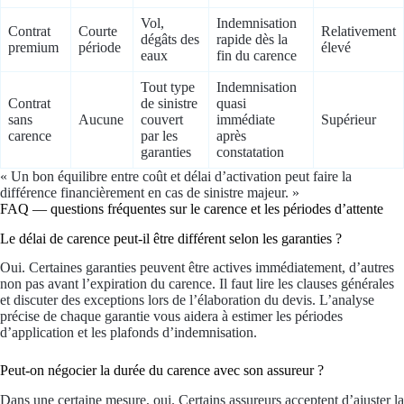
Vol,
Indemnisation
Contrat
Courte
Relativement
dégâts des
rapide dès la
premium
période
élevé
eaux
fin du carence
Tout type
Indemnisation
Contrat
de sinistre
quasi
sans
Aucune
couvert
immédiate
Supérieur
carence
par les
après
garanties
constatation
« Un bon équilibre entre coût et délai d’activation peut faire la
différence financièrement en cas de sinistre majeur. »
FAQ — questions fréquentes sur le carence et les périodes d’attente
Le délai de carence peut-il être différent selon les garanties ?
Oui. Certaines garanties peuvent être actives immédiatement, d’autres
non pas avant l’expiration du carence. Il faut lire les clauses générales
et discuter des exceptions lors de l’élaboration du devis. L’analyse
précise de chaque garantie vous aidera à estimer les périodes
d’application et les plafonds d’indemnisation.
Peut-on négocier la durée du carence avec son assureur ?
Dans une certaine mesure, oui. Certains assureurs acceptent d’ajuster la