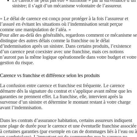
Le carence ne peut pas être « surmonté » par la survenance d’un
sinistre; il s’agit d’un mécanisme volontaire de l’assureur.
« Le délai de carence est conçu pour protéger à la fois l’assureur et
l’assuré en évitant les situations où l’indemnisation serait perçue
comme une manipulation de l’aléa. »
Pour aller au-delà des généralités, regardons comment ce mécanisme se
distingue des autres délais comme la franchise ou le délai
d’indemnisation après un sinistre. Dans certains produits, l’existence
d’un carence peut coexister avec une franchise, mais ces notions
n’auront pas la même logique opérationnelle dans votre budget et votre
gestion du risque.
Carence vs franchise et différence selon les produits
La confusion entre carence et franchise est fréquente. Le carence
démarre dès la signature du contrat et s’applique avant même que les
garanties ne prennent effet. La franchise, elle, intervient après la
survenue d’un sinistre et détermine le montant restant à votre charge
avant l’indemnisation.
Dans les contrats d’assurance habitation, certains assureurs indiquent
une plage de durée pour le carence et une éventuelle franchise associée
à certaines garanties (par exemple en cas de dommages liés à l’eau ou à
un cambriolage). L’important est de comprendre que le carence ne