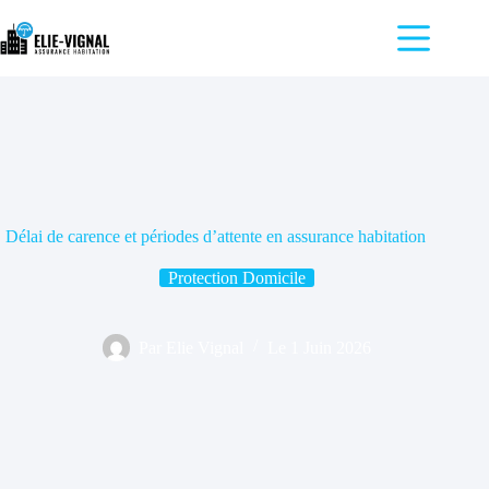
Passer
au
contenu
Accueil
L’impact
de la
franchise
Pourquoi
comparer
les
Délai de carence et périodes d’attente en assurance habitation
assurances
?
Protection Domicile
Blog
Par
Elie Vignal
Le
1 Juin 2026