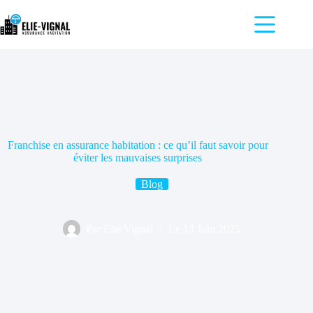
Passer
au
contenu
Accueil
L’impact
de la
franchise
Pourquoi
comparer
les
Franchise en assurance habitation : ce qu’il faut savoir pour
assurances
éviter les mauvaises surprises
?
Blog
Blog
Par
Elie Vignal
Le
13 Juin 2025