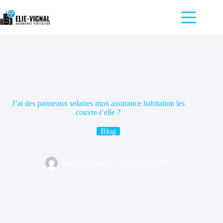
Passer
au
contenu
Accueil
L’impact
de la
franchise
Pourquoi
comparer
les
J’ai des panneaux solaires mon assurance habitation les
assurances
couvre-t’elle ?
?
Blog
Blog
Par
Elie Vignal
Le
26 Fév 2025